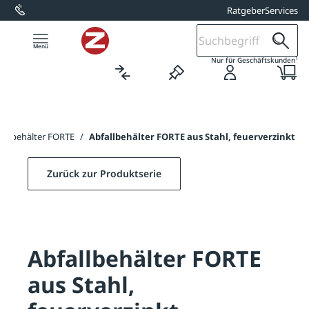
Ratgeber
Services
alt springen
1
Nur für Geschäftskunden
fallbehälter FORTE
/
Abfallbehälter FORTE aus Stahl, feuerverzinkt
Zurück zur Produktserie
Abfallbehälter FORTE
aus Stahl,