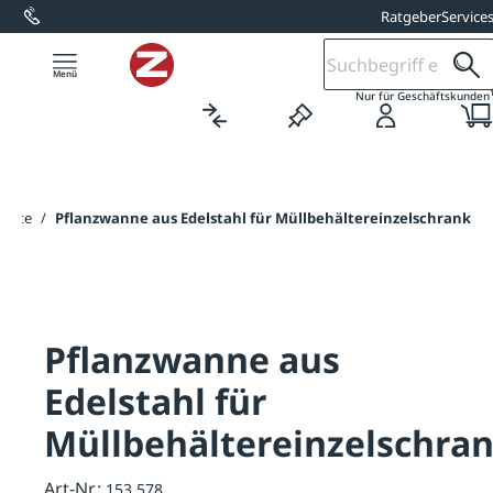
Ratgeber
Service
alt springen
Nur für Geschäftskunden
tseite
/
Pflanzwanne aus Edelstahl für Müllbehältereinzelschrank
Pflanzwanne aus
Edelstahl für
Müllbehältereinzelschra
Art-Nr.:
153.578