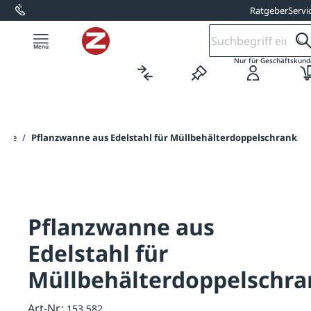
Ratgeber
Servi
alt springen
Nur für Geschäftskun
seite
/
Pflanzwanne aus Edelstahl für Müllbehälterdoppelschrank
Pflanzwanne aus
Edelstahl für
Müllbehälterdoppelschra
Art-Nr.:
153.582