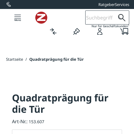
Ratgeber
Services
alt springen
1
Nur für Geschäftskunden
Startseite
/
Quadratprägung für die Tür
Quadratprägung für
die Tür
Art-Nr.:
153.607