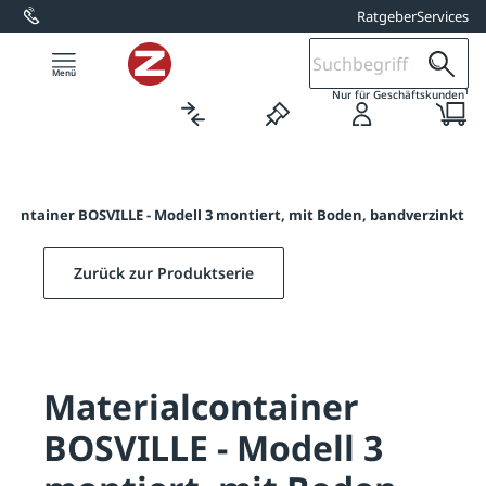
Ratgeber
Services
alt springen
1
Nur für Geschäftskunden
lcontainer BOSVILLE - Modell 3 montiert, mit Boden, bandverzinkt
Zurück zur Produktserie
Materialcontainer
BOSVILLE - Modell 3