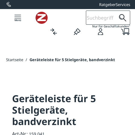
Ratgeber
Services
alt springen
1
Nur für Geschäftskunden
Startseite
/
Geräteleiste für 5 Stielgeräte, bandverzinkt
Geräteleiste für 5
Stielgeräte,
bandverzinkt
Art-Nr.:
159.041