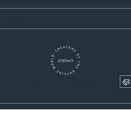
Newsletter-Abonnement
Ein Unternehmen der CROWD-Gruppe
LinkedIn
Pinterest
Facebook
YouTube
Instagram
AGB
Versandinformationen
Widerrufsrecht
Datenschutz
Impressum