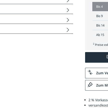
Bis
4
Bis
9
Bis
14
Ab
15
2
Preise exk
Zum Ve
Zum Me
2 % Vorkass
versandkost