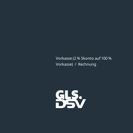
Bänke & Tische
stellungen
Abfall & Ascher
Verkehrstechnik
ves
Zahlmethoden
Vorkasse (2 % Skonto auf 100 %
Vorkasse)
/
Rechnung
meldung
Versandpartner
ibungen