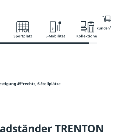
l
Ratgeber
Services
1
Nur für Geschäftskunden
Sportplatz
E-Mobilität
Kollektionen
igung 45°rechts, 6 Stellplätze
radständer TRENTON