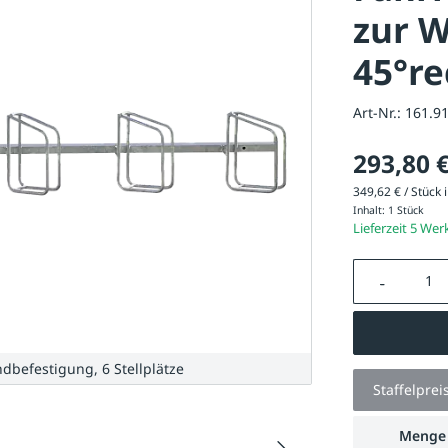
zur 
45°re
Art-Nr.:
161.9
293,80 
349,62 € / Stück i
Inhalt:
1 Stück
Lieferzeit 5 Wer
Produkt A
befestigung, 6 Stellplätze
Staffelprei
Menge