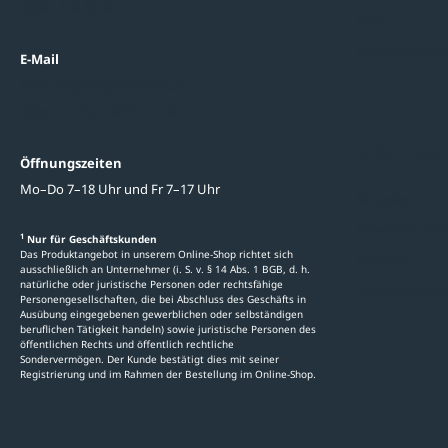
0800 / 100 49 02
FAQ
Datenschutzein
E-Mail
beratung@ziegler-metall.de
Oder zum Kontaktformular
Informati
Öffnungszeiten
Mo–Do 7–18 Uhr und Fr 7–17 Uhr
Ratgeber
Newsletter-An
1
Nur für Geschäftskunden
Das Produktangebot in unserem Online-Shop richtet sich
Kataloge
ausschließlich an Unternehmer (i. S. v. § 14 Abs. 1 BGB, d. h.
natürliche oder juristische Personen oder rechtsfähige
Stellenauschre
Personengesellschaften, die bei Abschluss des Geschäfts in
Ausübung eingegebenen gewerblichen oder selbständigen
beruflichen Tätigkeit handeln) sowie juristische Personen des
öffentlichen Rechts und öffentlich rechtliche
Sondervermögen. Der Kunde bestätigt dies mit seiner
Registrierung und im Rahmen der Bestellung im Online-Shop.