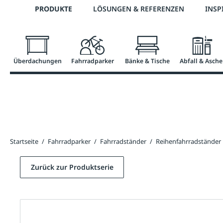
Telefon: 0800 / 100 49 02
PRODUKTE
LÖSUNGEN & REFERENZEN
INSP
springen
Zur Hauptnavigation springen
Überdachungen
Fahrradparker
Bänke & Tische
Abfall & Asche
Startseite
/
Fahrradparker
/
Fahrradständer
/
Reihenfahrradständer
Zurück zur Produktserie