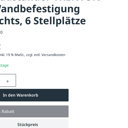
Wandbefestigung
chts, 6 Stellplätze
10
€
nkl. 19 % MwSt., zzgl. evtl.
Versandkosten
ktage
nzahl: Gib den gewünschten Wert ein oder be
In den Warenkorb
s Rabatt
Stückpreis