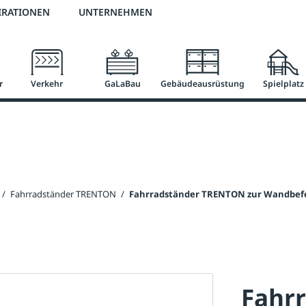
2 % Vorkassen-Skonto
versandkostenfrei ab 50 €
große Produktauswah
IRATIONEN
UNTERNEHMEN
r
Verkehr
GaLaBau
Gebäudeausrüstung
Spielplatz
/
Fahrradständer TRENTON
/
Fahrradständer TRENTON zur Wandbefest
Fahr