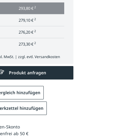
2
293,80 €
2
279,10 €
2
276,20 €
2
273,30 €
l. MwSt. | zzgl. evtl.
Versandkosten
Produkt anfragen
rgleich hinzufügen
rkzettel hinzufügen
en-Skonto
enfrei ab 50 €