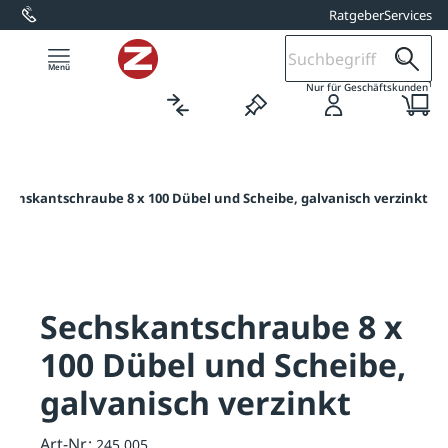
Ratgeber
Services
alt springen
1
Nur für Geschäftskunden
Sechskantschraube 8 x 100 Dübel und Scheibe, galvanisch verzinkt
Sechskantschraube 8 x
100 Dübel und Scheibe,
galvanisch verzinkt
Art-Nr.:
245.005