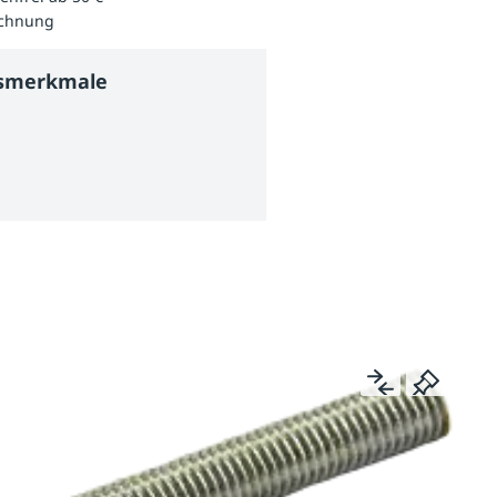
echnung
tsmerkmale