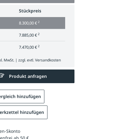
Stückpreis
2
8.300,00 €
2
7.885,00 €
2
7.470,00 €
l. MwSt. | zzgl. evtl.
Versandkosten
Produkt anfragen
rgleich hinzufügen
rkzettel hinzufügen
en-Skonto
enfrei ab 50 €