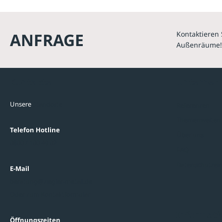
ANFRAGE
Kontaktieren 
Außenräume!
Kontakte
Unterne
Unsere
Standorte
Referenzen
Themenwelten
Telefon Hotline
Über uns
0800 / 100 49 02
FAQ
Datenschutzein
E-Mail
beratung@ziegler-metall.de
Oder zum Kontaktformular
Informati
Öffnungszeiten