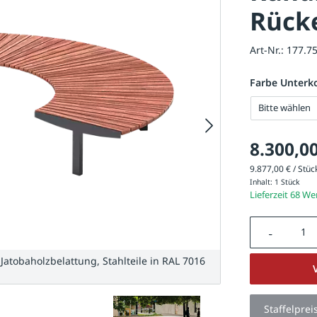
Rück
Art-Nr.:
177.7
Farbe Unterk
Bitte wählen
8.300,00
9.877,00 € / Stück
Inhalt:
1 Stück
Lieferzeit 68 W
Produkt A
tobaholzbelattung, Stahlteile in RAL 7016
Rundbank LAGO
Staffelprei