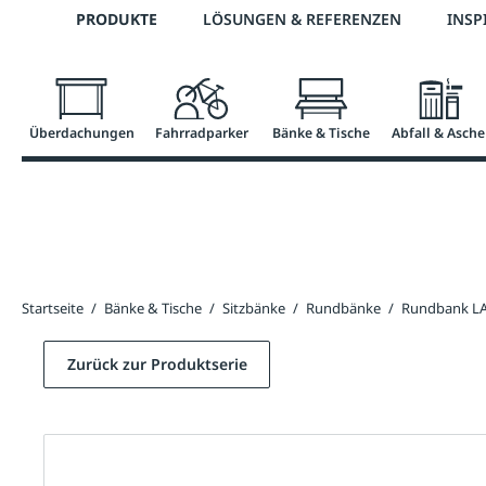
Telefon: 0800 / 100 49 02
PRODUKTE
LÖSUNGEN & REFERENZEN
INSP
springen
Zur Hauptnavigation springen
Überdachungen
Fahrradparker
Bänke & Tische
Abfall & Asche
Startseite
/
Bänke & Tische
/
Sitzbänke
/
Rundbänke
/
Rundbank L
Zurück zur Produktserie