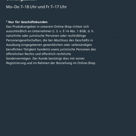
Mo–Do 7–18 Uhr und Fr 7–17 Uhr
Ratgeber
Newsletter-An
1
Nur für Geschäftskunden
Das Produktangebot in unserem Online-Shop richtet sich
Kataloge
ausschließlich an Unternehmer (i. S. v. § 14 Abs. 1 BGB, d. h.
natürliche oder juristische Personen oder rechtsfähige
Stellenauschre
Personengesellschaften, die bei Abschluss des Geschäfts in
Ausübung eingegebenen gewerblichen oder selbständigen
beruflichen Tätigkeit handeln) sowie juristische Personen des
öffentlichen Rechts und öffentlich rechtliche
Sondervermögen. Der Kunde bestätigt dies mit seiner
Registrierung und im Rahmen der Bestellung im Online-Shop.