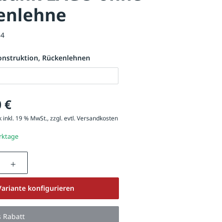
enlehne
54
onstruktion, Rückenlehnen
 €
 inkl. 19 % MwSt., zzgl. evtl.
Versandkosten
erktage
nzahl: Gib den gewünschten Wert ein oder be
 ohne Rückenlehne, Breite 3700 mm, mit Jatobaholzbelattung, Sta
Variante konfigurieren
anthrazitgrau
s Rabatt