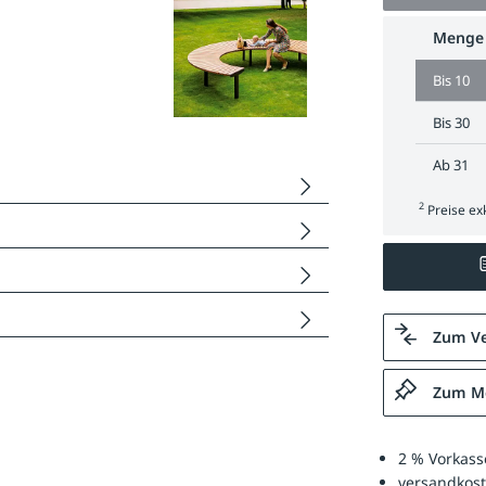
Menge
Bis
10
Bis
30
Ab
31
2
Preise exk
Zum Ve
Zum Me
2 % Vorkass
versandkost