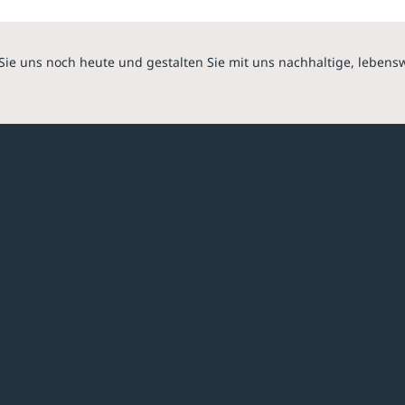
Sie uns noch heute und gestalten Sie mit uns nachhaltige, lebens
hmen
Sortiment
Überdachungen
Minigaragen
Fahrradparksysteme
Bänke & Tische
stellungen
Abfall & Ascher
Verkehrstechnik
ves
Zahlmethoden