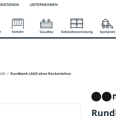
2 % Vorkassen-Skonto
versandkostenfrei ab 50 €
große Produktauswah
IRATIONEN
UNTERNEHMEN
r
Verkehr
GaLaBau
Gebäudeausrüstung
Spielplatz
AGO
/
Rundbank LAGO ohne Rückenlehne
Rund