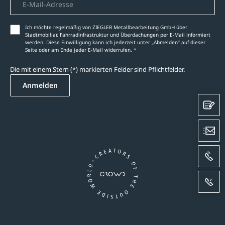
Ich möchte regelmäßig von ZIEGLER Metallbearbeitung GmbH über
Stadtmobiliar, Fahrradinfrastruktur und Überdachungen per E-Mail informiert
werden. Diese Einwilligung kann ich jederzeit unter „Abmelden‘‘ auf dieser
Seite oder am Ende jeder E-Mail widerrufen. *
Die mit einem Stern (*) markierten Felder sind Pflichtfelder.
Anmelden
K
E
A
R
Ein Unternehmen der CROWD-Gruppe