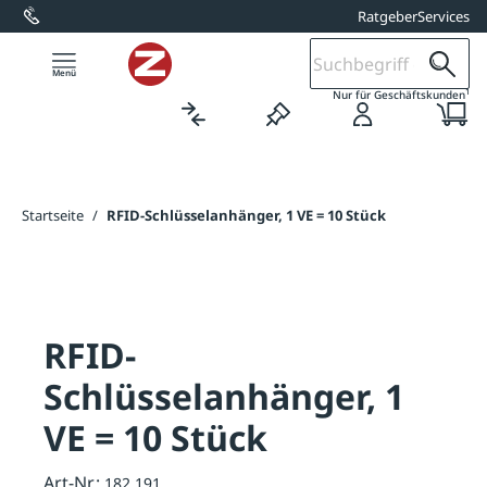
Ratgeber
Services
alt springen
1
Nur für Geschäftskunden
Startseite
/
RFID-Schlüsselanhänger, 1 VE = 10 Stück
RFID-
Schlüsselanhänger, 1
VE = 10 Stück
Art-Nr.:
182.191