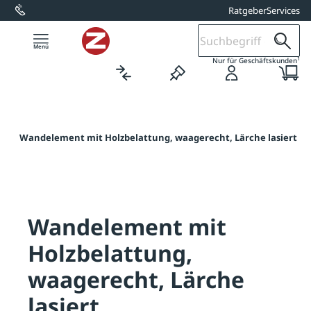
Ratgeber
Services
alt springen
1
Nur für Geschäftskunden
te
/
Wandelement mit Holzbelattung, waagerecht, Lärche lasiert
Wandelement mit
Holzbelattung,
waagerecht, Lärche
lasiert