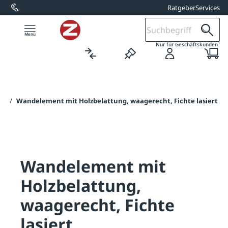
Ratgeber
Services
alt springen
1
Nur für Geschäftskunden
te
/
Wandelement mit Holzbelattung, waagerecht, Fichte lasiert
Wandelement mit
Holzbelattung,
waagerecht, Fichte
lasiert