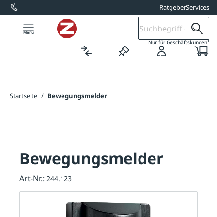
Ratgeber
Services
alt springen
1
Nur für Geschäftskunden
Startseite
/
Bewegungsmelder
Bewegungsmelder
Art-Nr.:
244.123