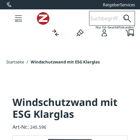
Ratgeber
Services
alt springen
1
Nur für Geschäftskunden
Startseite
/
Windschutzwand mit ESG Klarglas
Windschutzwand mit
ESG Klarglas
Art-Nr.:
245.596