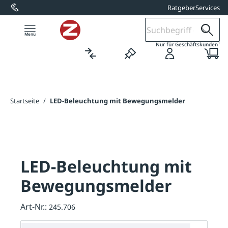
Ratgeber
Services
alt springen
1
Nur für Geschäftskunden
Startseite
/
LED-Beleuchtung mit Bewegungsmelder
LED-Beleuchtung mit
Bewegungsmelder
Art-Nr.:
245.706