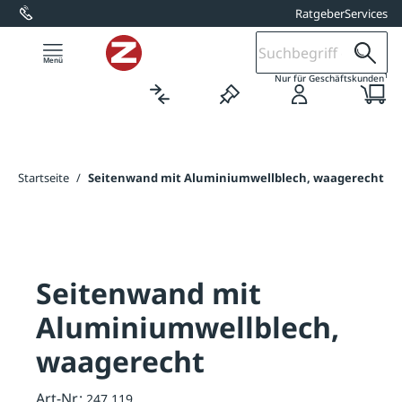
Ratgeber
Services
alt springen
1
Nur für Geschäftskunden
Startseite
/
Seitenwand mit Aluminiumwellblech, waagerecht
Seitenwand mit
Aluminiumwellblech,
waagerecht
Art-Nr.:
247.119