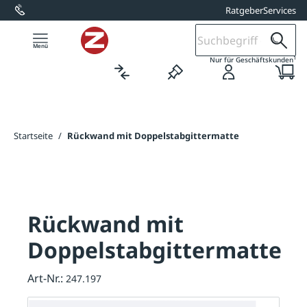
Ratgeber
Services
alt springen
1
Nur für Geschäftskunden
Startseite
/
Rückwand mit Doppelstabgittermatte
Rückwand mit
Doppelstabgittermatte
Art-Nr.:
247.197