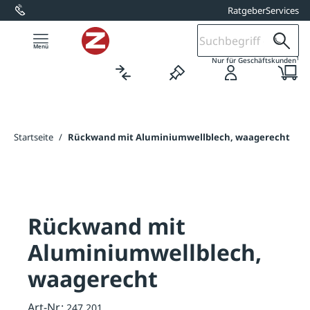
Ratgeber
Services
alt springen
1
Nur für Geschäftskunden
Startseite
/
Rückwand mit Aluminiumwellblech, waagerecht
Rückwand mit
Aluminiumwellblech,
waagerecht
Art-Nr.:
247.201