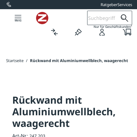
Ratgeber
Services
alt springen
1
Nur für Geschäftskunden
Startseite
/
Rückwand mit Aluminiumwellblech, waagerecht
Rückwand mit
Aluminiumwellblech,
waagerecht
Art-Nr.:
247.203