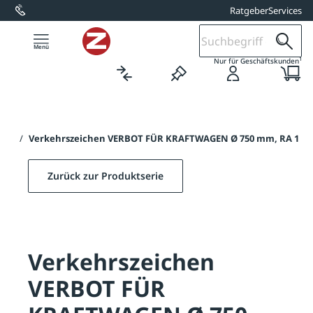
Ratgeber
Services
alt springen
1
Nur für Geschäftskunden
GEN
/
Verkehrszeichen VERBOT FÜR KRAFTWAGEN Ø 750 mm, RA 1
Zurück zur Produktserie
Verkehrszeichen
VERBOT FÜR