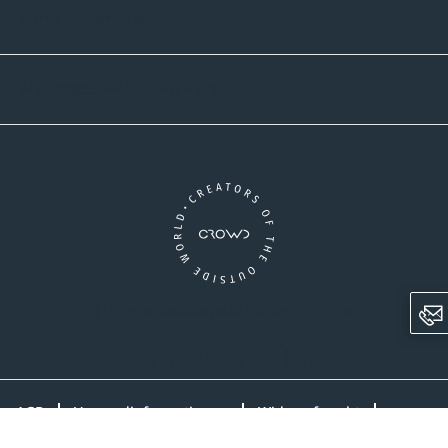
Versandpartner
Newsletter-Abonnement
Ein Unternehmen der CROWD-Gruppe
LinkedIn
Pinterest
Facebook
YouTube
Instagram
AGB
Versandinformationen
Widerrufsrecht
Datenschutz
Impressum