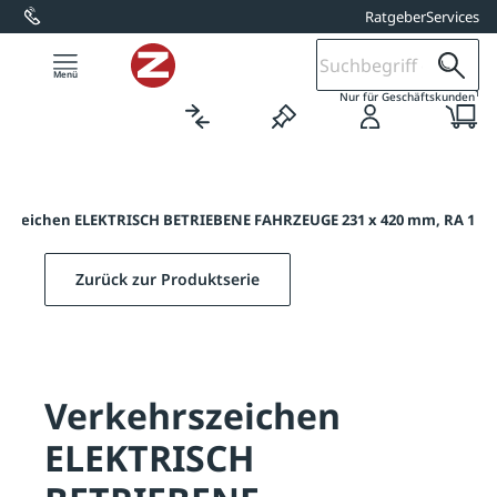
Ratgeber
Services
alt springen
1
Nur für Geschäftskunden
rszeichen ELEKTRISCH BETRIEBENE FAHRZEUGE 231 x 420 mm, RA 1
Zurück zur Produktserie
Verkehrszeichen
ELEKTRISCH