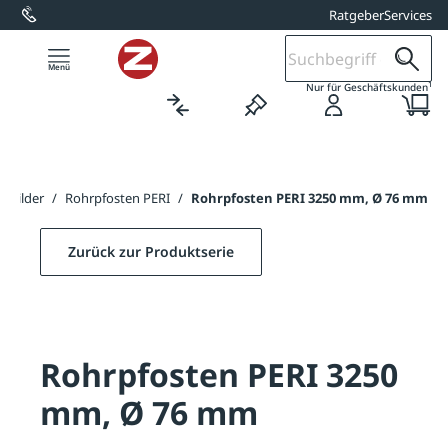
Ratgeber
Services
alt springen
1
Nur für Geschäftskunden
Schilder
/
Rohrpfosten PERI
/
Rohrpfosten PERI 3250 mm, Ø 76 mm
Zurück zur Produktserie
Rohrpfosten PERI 3250
mm, Ø 76 mm