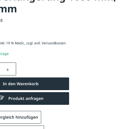
 mm
18
nkl. 19 % MwSt., zzgl. evtl.
Versandkosten
ktage
nzahl: Gib den gewünschten Wert ein oder be
In den Warenkorb
Produkt anfragen
rgleich hinzufügen