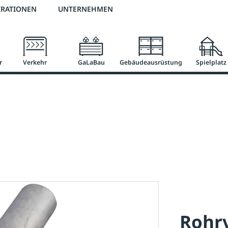
2 % Vorkassen-Skonto
versandkostenfrei ab 50 €
große Produktauswah
IRATIONEN
UNTERNEHMEN
r
Verkehr
GaLaBau
Gebäudeausrüstung
Spielplatz
Rohr