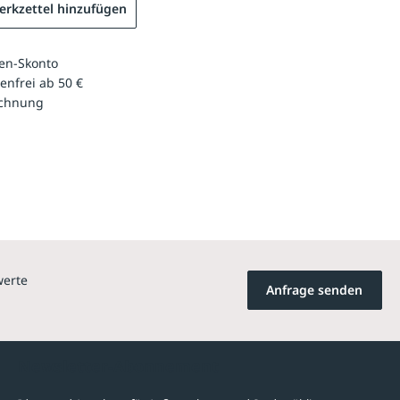
rkzettel hinzufügen
en-Skonto
enfrei ab 50 €
echnung
werte
Anfrage senden
Newsletter-Abonnement