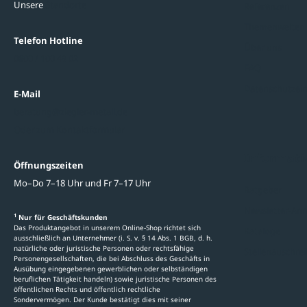
Unsere
Standorte
Referenzen
Themenwelten
Telefon Hotline
Über uns
0800 / 100 49 02
FAQ
Datenschutzein
E-Mail
beratung@ziegler-metall.de
Oder zum Kontaktformular
Informati
Öffnungszeiten
Mo–Do 7–18 Uhr und Fr 7–17 Uhr
Ratgeber
Newsletter-An
1
Nur für Geschäftskunden
Das Produktangebot in unserem Online-Shop richtet sich
Kataloge
ausschließlich an Unternehmer (i. S. v. § 14 Abs. 1 BGB, d. h.
natürliche oder juristische Personen oder rechtsfähige
Stellenauschre
Personengesellschaften, die bei Abschluss des Geschäfts in
Ausübung eingegebenen gewerblichen oder selbständigen
beruflichen Tätigkeit handeln) sowie juristische Personen des
öffentlichen Rechts und öffentlich rechtliche
Sondervermögen. Der Kunde bestätigt dies mit seiner