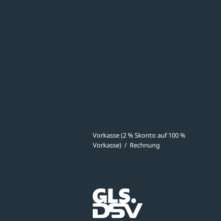
Überdachungen
Minigaragen
Fahrradparksysteme
Bänke & Tische
stellungen
Abfall & Ascher
Verkehrstechnik
ves
Zahlmethoden
Vorkasse (2 % Skonto auf 100 %
Vorkasse)
/
Rechnung
meldung
Versandpartner
ibungen