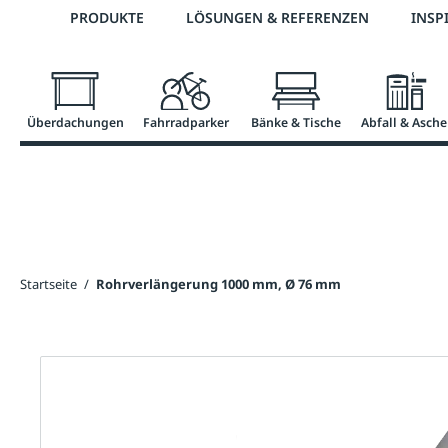
Telefon: 0800 / 100 49 02
PRODUKTE
LÖSUNGEN & REFERENZEN
INSP
springen
Zur Hauptnavigation springen
Überdachungen
Fahrradparker
Bänke & Tische
Abfall & Asche
Startseite
/
Rohrverlängerung 1000 mm, Ø 76 mm