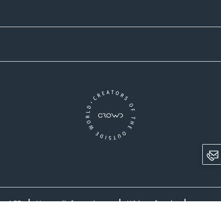
Versandpartner
Newsletter-Abonnement
Ein Unternehmen der CROWD-Gruppe
LinkedIn
Pinterest
Facebook
YouTube
Instagram
AGB
Versandinformationen
Widerrufsrecht
Datenschutz
Impressum