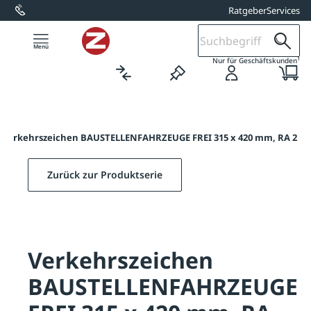
Ratgeber
Services
alt springen
1
Nur für Geschäftskunden
Verkehrszeichen BAUSTELLENFAHRZEUGE FREI 315 x 420 mm, RA 2
Zurück zur Produktserie
Verkehrszeichen
BAUSTELLENFAHRZEUGE