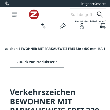
Ratgeber
Services
alt springen
1
Nur für Geschäftskunden
hrszeichen BEWOHNER MIT PARKAUSWEIS FREI 330 x 600 mm, RA 1
Zurück zur Produktserie
Verkehrszeichen
BEWOHNER MIT