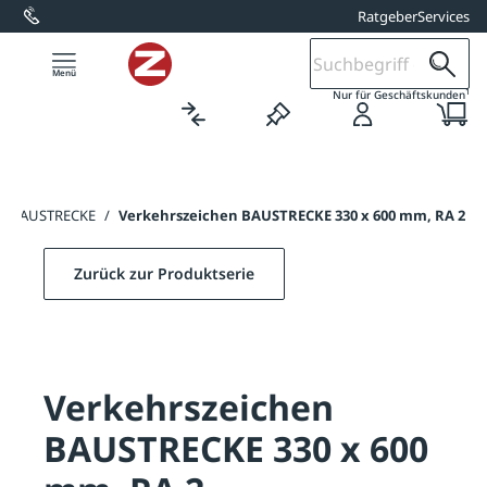
Ratgeber
Services
alt springen
1
Nur für Geschäftskunden
en BAUSTRECKE
/
Verkehrszeichen BAUSTRECKE 330 x 600 mm, RA 2
Zurück zur Produktserie
Verkehrszeichen
BAUSTRECKE 330 x 600