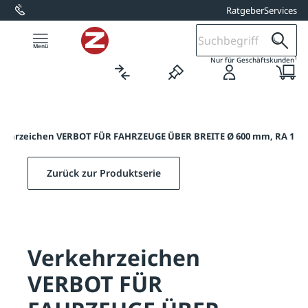
Ratgeber
Services
alt springen
1
Nur für Geschäftskunden
kehrzeichen VERBOT FÜR FAHRZEUGE ÜBER BREITE Ø 600 mm, RA 1
Zurück zur Produktserie
Verkehrzeichen
VERBOT FÜR