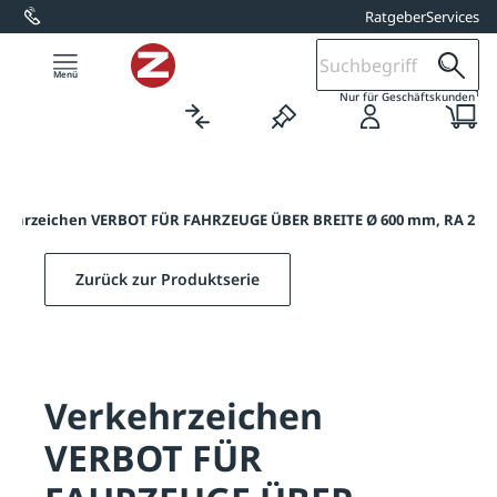
Ratgeber
Services
alt springen
1
Nur für Geschäftskunden
kehrzeichen VERBOT FÜR FAHRZEUGE ÜBER BREITE Ø 600 mm, RA 2
Zurück zur Produktserie
Verkehrzeichen
VERBOT FÜR