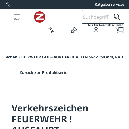
Ratgeber
Services
alt springen
1
Nur für Geschäftskunden
rszeichen FEUERWEHR ! AUSFAHRT FREIHALTEN 562 x 750 mm, RA 1
Zurück zur Produktserie
Verkehrszeichen
FEUERWEHR !