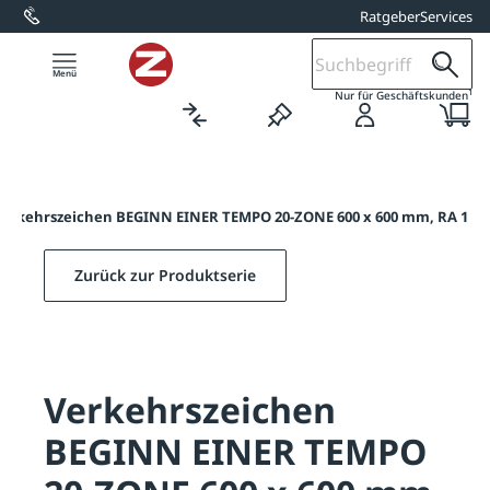
Ratgeber
Services
alt springen
1
Nur für Geschäftskunden
Verkehrszeichen BEGINN EINER TEMPO 20-ZONE 600 x 600 mm, RA 1
Zurück zur Produktserie
Verkehrszeichen
BEGINN EINER TEMPO