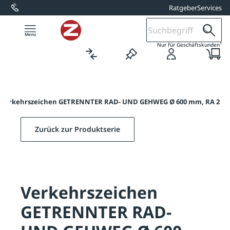
Ratgeber
Services
alt springen
1
Nur für Geschäftskunden
Verkehrszeichen GETRENNTER RAD- UND GEHWEG Ø 600 mm, RA 2
Zurück zur Produktserie
Verkehrszeichen
GETRENNTER RAD-