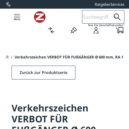
Ratgeber
Services
alt springen
1
Nur für Geschäftskunden
ÄNGER
/
Verkehrszeichen VERBOT FÜR FUßGÄNGER Ø 600 mm, RA 1
Zurück zur Produktserie
Verkehrszeichen
VERBOT FÜR