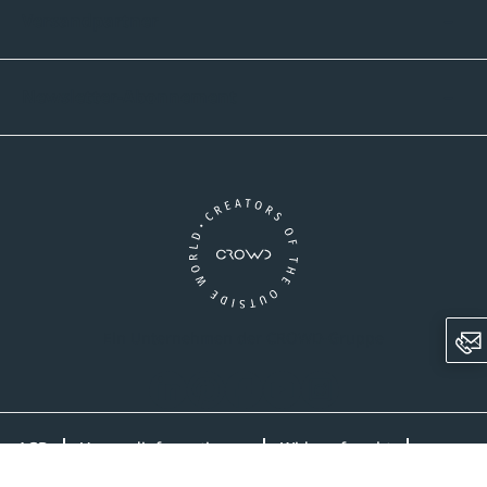
Versandpartner
Newsletter-Abonnement
Ein Unternehmen der CROWD-Gruppe
LinkedIn
Pinterest
Facebook
YouTube
Instagram
AGB
Versandinformationen
Widerrufsrecht
Datenschutz
Impressum