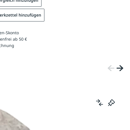
rgleich hinzufügen
rkzettel hinzufügen
en-Skonto
enfrei ab 50 €
echnung