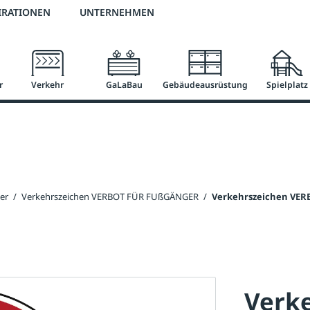
2 % Vorkassen-Skonto
versandkostenfrei ab 50 €
große Produktauswah
IRATIONEN
UNTERNEHMEN
r
Verkehr
GaLaBau
Gebäudeausrüstung
Spielplatz
er
/
Verkehrszeichen VERBOT FÜR FUßGÄNGER
/
Verkehrszeichen VER
Verk