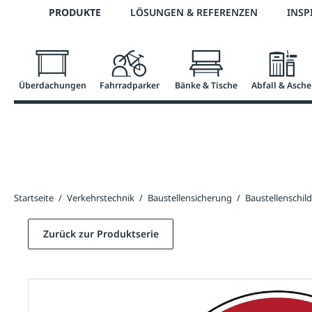
Telefon: 0800 / 100 49 02
PRODUKTE
LÖSUNGEN & REFERENZEN
INSP
springen
Zur Hauptnavigation springen
Überdachungen
Fahrradparker
Bänke & Tische
Abfall & Asche
Startseite
/
Verkehrstechnik
/
Baustellensicherung
/
Baustellenschild
Zurück zur Produktserie