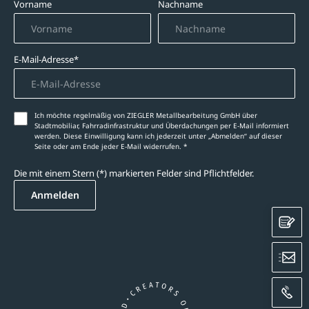
Vorname
Nachname
E-Mail-Adresse*
Ich möchte regelmäßig von ZIEGLER Metallbearbeitung GmbH über
Stadtmobiliar, Fahrradinfrastruktur und Überdachungen per E-Mail informiert
werden. Diese Einwilligung kann ich jederzeit unter „Abmelden‘‘ auf dieser
Seite oder am Ende jeder E-Mail widerrufen. *
Die mit einem Stern (*) markierten Felder sind Pflichtfelder.
Anmelden
K
E
A