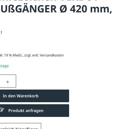
FUßGÄNGER Ø 420 mm,
81
kl. 19 % MwSt., zzgl. evtl.
Versandkosten
ktage
nzahl: Gib den gewünschten Wert ein oder be
In den Warenkorb
Produkt anfragen