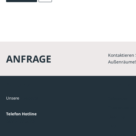
ANFRAGE
Kontaktieren 
Außenräume!
Kontakte
Unterne
Unsere
Standorte
Referenzen
Themenwelten
Telefon Hotline
Über uns
0800 / 100 49 02
FAQ
Datenschutzein