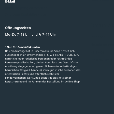
E-Mail
beratung@ziegler-metall.de
Oder zum Kontaktformular
Informati
Öffnungszeiten
Mo–Do 7–18 Uhr und Fr 7–17 Uhr
Ratgeber
Newsletter-An
1
Nur für Geschäftskunden
Das Produktangebot in unserem Online-Shop richtet sich
Kataloge
ausschließlich an Unternehmer (i. S. v. § 14 Abs. 1 BGB, d. h.
natürliche oder juristische Personen oder rechtsfähige
Stellenauschre
Personengesellschaften, die bei Abschluss des Geschäfts in
Ausübung eingegebenen gewerblichen oder selbständigen
beruflichen Tätigkeit handeln) sowie juristische Personen des
öffentlichen Rechts und öffentlich rechtliche
Sondervermögen. Der Kunde bestätigt dies mit seiner
Registrierung und im Rahmen der Bestellung im Online-Shop.