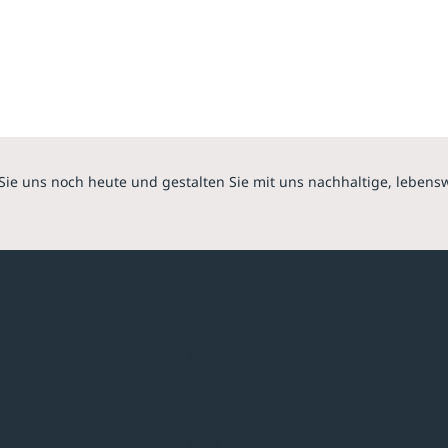
Sie uns noch heute und gestalten Sie mit uns nachhaltige, lebens
hmen
Sortiment
Überdachungen
Minigaragen
Fahrradparksysteme
Bänke & Tische
stellungen
Abfall & Ascher