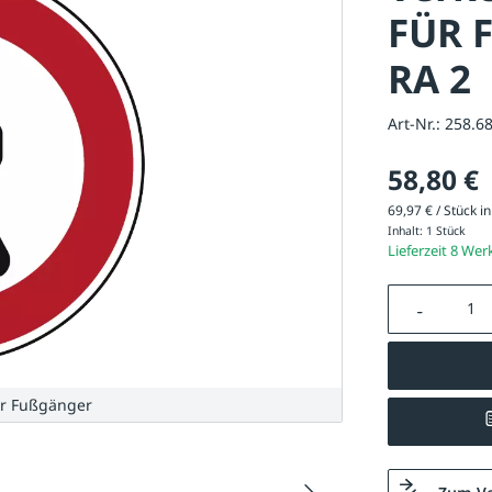
FÜR 
RA 2
Art-Nr.:
258.6
58,80 €
69,97 € / Stück in
Inhalt:
1 Stück
Lieferzeit 8 Wer
Produkt A
ür Fußgänger