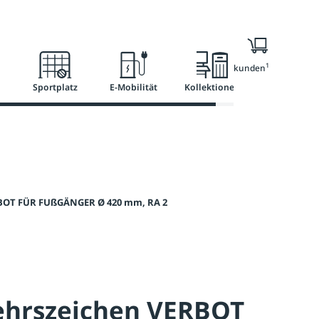
l
Ratgeber
Services
1
Nur für Geschäftskunden
Sportplatz
E-Mobilität
Kollektionen
BOT FÜR FUßGÄNGER Ø 420 mm, RA 2
ehrszeichen VERBOT