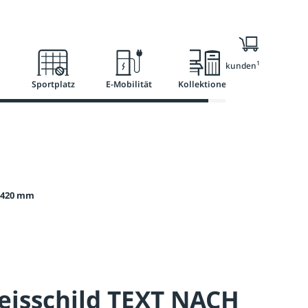
l
Ratgeber
Services
1
Nur für Geschäftskunden
Sportplatz
E-Mobilität
Kollektionen
 420 mm
eisschild TEXT NACH