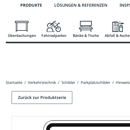
Telefon: 0800 / 100 49 02
PRODUKTE
LÖSUNGEN & REFERENZEN
INSP
springen
Zur Hauptnavigation springen
Überdachungen
Fahrradparker
Bänke & Tische
Abfall & Asche
Startseite
/
Verkehrstechnik
/
Schilder
/
Parkplatzschilder
/
Hinwei
Zurück zur Produktserie