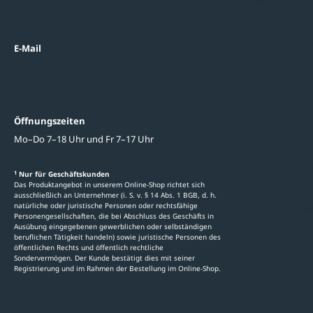
Über uns
0800 / 100 49 02
FAQ
Datenschutzein
E-Mail
beratung@ziegler-metall.de
Oder zum Kontaktformular
Informati
Öffnungszeiten
Mo–Do 7–18 Uhr und Fr 7–17 Uhr
Ratgeber
Newsletter-An
1
Nur für Geschäftskunden
Das Produktangebot in unserem Online-Shop richtet sich
Kataloge
ausschließlich an Unternehmer (i. S. v. § 14 Abs. 1 BGB, d. h.
natürliche oder juristische Personen oder rechtsfähige
Stellenauschre
Personengesellschaften, die bei Abschluss des Geschäfts in
Ausübung eingegebenen gewerblichen oder selbständigen
beruflichen Tätigkeit handeln) sowie juristische Personen des
öffentlichen Rechts und öffentlich rechtliche
Sondervermögen. Der Kunde bestätigt dies mit seiner
Registrierung und im Rahmen der Bestellung im Online-Shop.