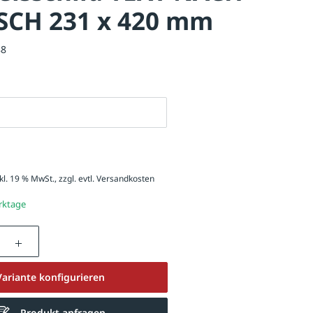
CH 231 x 420 mm
88
kl. 19 % MwSt., zzgl. evtl.
Versandkosten
erktage
nzahl: Gib den gewünschten Wert ein oder be
Variante konfigurieren
Produkt anfragen