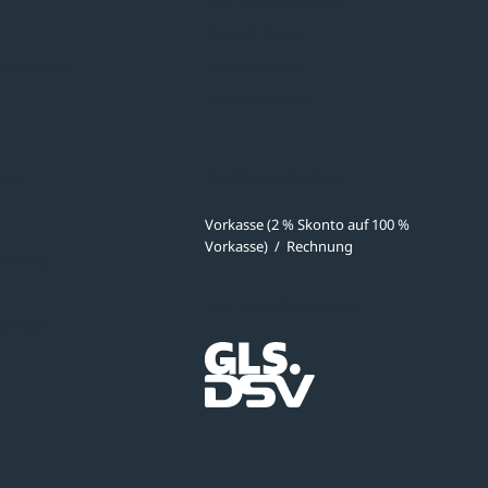
Fahrradparksysteme
Bänke & Tische
stellungen
Abfall & Ascher
Verkehrstechnik
ves
Zahlmethoden
Vorkasse (2 % Skonto auf 100 %
Vorkasse)
/
Rechnung
meldung
Versandpartner
ibungen