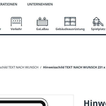
2 % Vorkassen-Skonto
versandkostenfrei ab 50 €
große Produktauswah
IRATIONEN
UNTERNEHMEN
r
Verkehr
GaLaBau
Gebäudeausrüstung
Spielplatz
sschild TEXT NACH WUNSCH
/
Hinweisschild TEXT NACH WUNSCH 231 x
Hinw