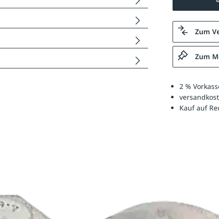
Zum Ve
Zum Me
2 % Vorkass
versandkost
Kauf auf R