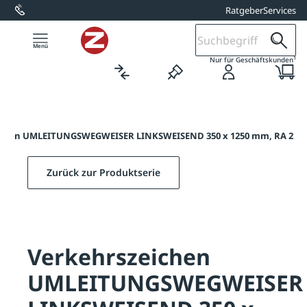
Ratgeber
Services
alt springen
1
Nur für Geschäftskunden
ichen UMLEITUNGSWEGWEISER LINKSWEISEND 350 x 1250 mm, RA 2
Zurück zur Produktserie
Verkehrszeichen
UMLEITUNGSWEGWEISER