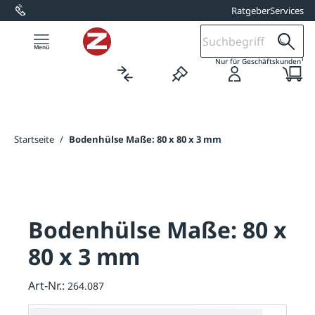
Ratgeber
Services
alt springen
1
Nur für Geschäftskunden
Startseite
/
Bodenhülse Maße: 80 x 80 x 3 mm
Bodenhülse Maße: 80 x
80 x 3 mm
Art-Nr.:
264.087