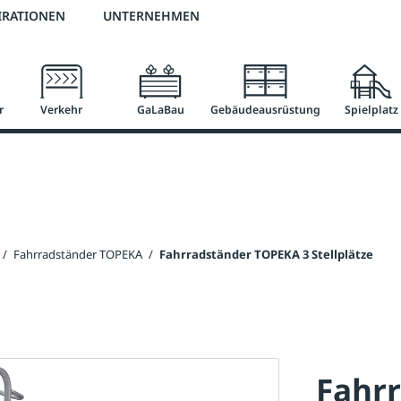
2 % Vorkassen-Skonto
versandkostenfrei ab 50 €
große Produktauswah
IRATIONEN
UNTERNEHMEN
r
Verkehr
GaLaBau
Gebäudeausrüstung
Spielplatz
/
Fahrradständer TOPEKA
/
Fahrradständer TOPEKA 3 Stellplätze
Fahr