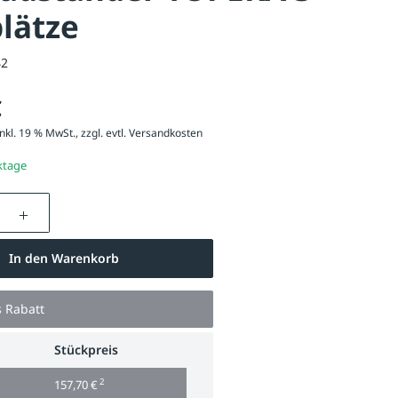
plätze
42
€
nkl. 19 % MwSt., zzgl. evtl.
Versandkosten
ktage
nzahl: Gib den gewünschten Wert ein oder be
In den Warenkorb
s Rabatt
Stückpreis
2
157,70 €