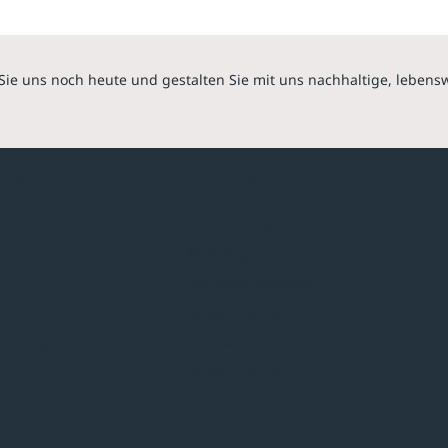
Sie uns noch heute und gestalten Sie mit uns nachhaltige, lebens
hmen
Sortiment
Überdachungen
Minigaragen
Fahrradparksysteme
Bänke & Tische
stellungen
Abfall & Ascher
Verkehrstechnik
ves
Zahlmethoden