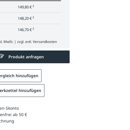
2
149,80 €
2
148,20 €
2
146,70 €
l. MwSt. | zzgl. evtl.
Versandkosten
Produkt anfragen
rgleich hinzufügen
rkzettel hinzufügen
en-Skonto
enfrei ab 50 €
echnung