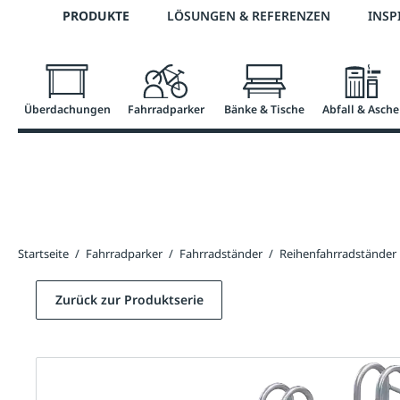
Telefon: 0800 / 100 49 02
PRODUKTE
LÖSUNGEN & REFERENZEN
INSP
springen
Zur Hauptnavigation springen
Überdachungen
Fahrradparker
Bänke & Tische
Abfall & Asche
Startseite
/
Fahrradparker
/
Fahrradständer
/
Reihenfahrradständer
Zurück zur Produktserie