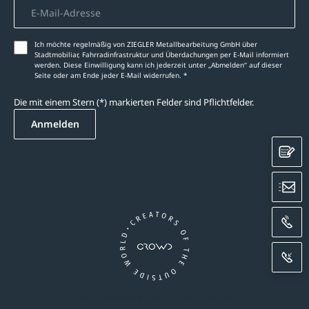
Ich möchte regelmäßig von ZIEGLER Metallbearbeitung GmbH über
Stadtmobiliar, Fahrradinfrastruktur und Überdachungen per E-Mail informiert
werden. Diese Einwilligung kann ich jederzeit unter „Abmelden‘‘ auf dieser
Seite oder am Ende jeder E-Mail widerrufen. *
Die mit einem Stern (*) markierten Felder sind Pflichtfelder.
Anmelden
K
E
A
R
Ein Unternehmen der CROWD-Gruppe