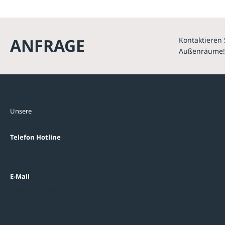
ANFRAGE
Kontaktieren 
Außenräume!
Kontakte
Unterne
Unsere
Standorte
Referenzen
Themenwelten
Telefon Hotline
Über uns
0800 / 100 49 02
FAQ
Datenschutzein
E-Mail
beratung@ziegler-metall.de
Oder zum Kontaktformular
Informati