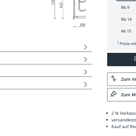
Bis
9
Bis
14
Ab
15
2
Preise exk
Zum Ve
Zum Me
2 % Vorkass
versandkost
Kauf auf R