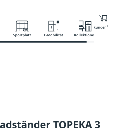
l
Ratgeber
Services
1
Nur für Geschäftskunden
Sportplatz
E-Mobilität
Kollektionen
radständer TOPEKA 3