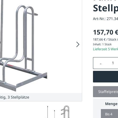
Stell
Art-Nr.:
271.3
157,70 
187,66 € / Stück i
Inhalt:
1 Stück
Lieferzeit 5 Wer
Produkt A
Staffelprei
ig, 3 Stellplätze
Menge
Bis
4