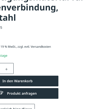
enverbindung,
tahl
05
. 19 % MwSt., zzgl. evtl.
Versandkosten
ktage
nzahl: Gib den gewünschten Wert ein oder be
In den Warenkorb
Produkt anfragen