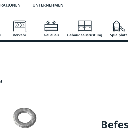
2 % Vorkassen-Skonto
versandkostenfrei ab 50 €
große Produktauswah
IRATIONEN
UNTERNEHMEN
r
Verkehr
GaLaBau
Gebäudeausrüstung
Spielplatz
hl
Befes