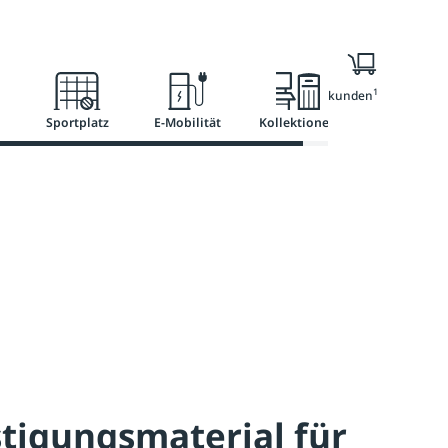
l
Ratgeber
Services
1
Nur für Geschäftskunden
Sportplatz
E-Mobilität
Kollektionen
tigungsmaterial für