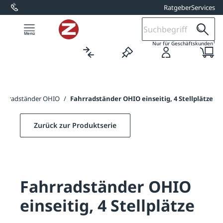
Ratgeber
Services
alt springen
1
Nur für Geschäftskunden
ahrradständer OHIO
/
Fahrradständer OHIO einseitig, 4 Stellplätze
Zurück zur Produktserie
Fahrradständer OHIO
einseitig, 4 Stellplätze