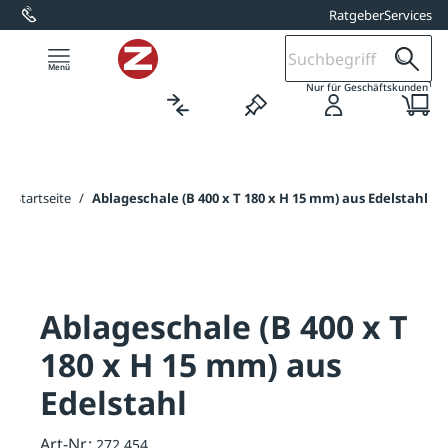
Ratgeber
Services
alt springen
1
Nur für Geschäftskunden
Startseite
/
Ablageschale (B 400 x T 180 x H 15 mm) aus Edelstahl
Ablageschale (B 400 x T
180 x H 15 mm) aus
Edelstahl
Art-Nr.:
272.454