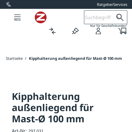
Ratgeber
Services
alt springen
1
Nur für Geschäftskunden
Startseite
/
Kipphalterung außenliegend für Mast-Ø 100 mm
Kipphalterung
außenliegend für
Mast-Ø 100 mm
Art-Nr.:
297.031