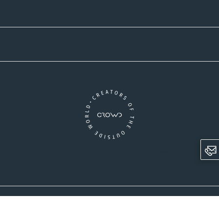
Versandpartner
Newsletter-Abonnement
Ein Unternehmen der CROWD-Gruppe
LinkedIn
Pinterest
Facebook
YouTube
Instagram
AGB
Versandinformationen
Widerrufsrecht
Datenschutz
Impressum