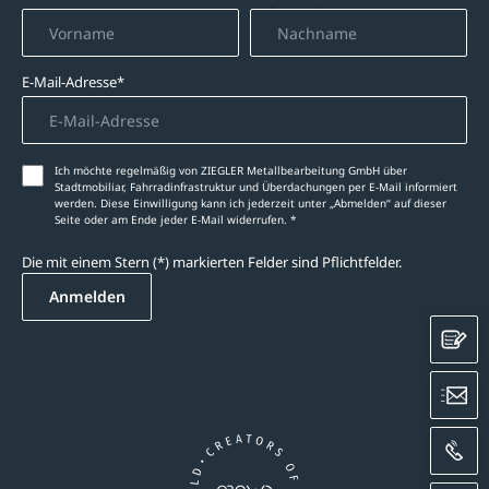
E-Mail-Adresse*
Ich möchte regelmäßig von ZIEGLER Metallbearbeitung GmbH über
Stadtmobiliar, Fahrradinfrastruktur und Überdachungen per E-Mail informiert
werden. Diese Einwilligung kann ich jederzeit unter „Abmelden‘‘ auf dieser
Seite oder am Ende jeder E-Mail widerrufen. *
Die mit einem Stern (*) markierten Felder sind Pflichtfelder.
Anmelden
K
E
A