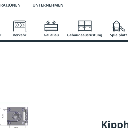
2 % Vorkassen-Skonto
versandkostenfrei ab 50 €
große Produktauswah
IRATIONEN
UNTERNEHMEN
r
Verkehr
GaLaBau
Gebäudeausrüstung
Spielplatz
Kipp