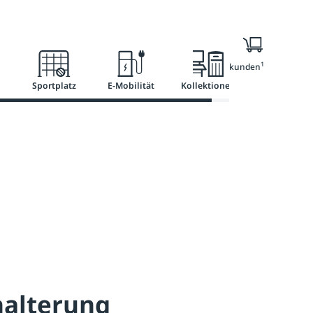
l
Ratgeber
Services
1
Nur für Geschäftskunden
Sportplatz
E-Mobilität
Kollektionen
halterung