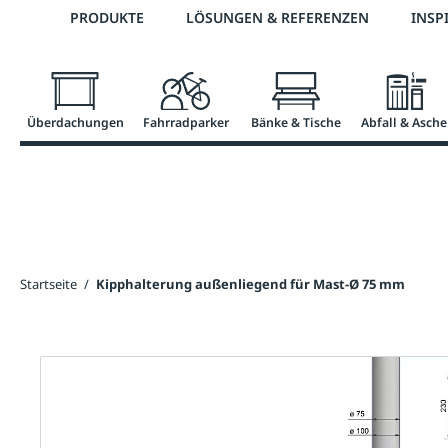
Telefon: 0800 / 100 49 02
PRODUKTE
LÖSUNGEN & REFERENZEN
INSP
springen
Zur Hauptnavigation springen
Überdachungen
Fahrradparker
Bänke & Tische
Abfall & Asche
Startseite
/
Kipphalterung außenliegend für Mast-Ø 75 mm