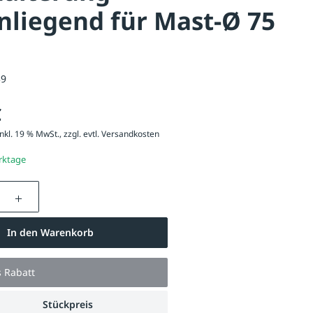
liegend für Mast-Ø 75
39
€
nkl. 19 % MwSt., zzgl. evtl.
Versandkosten
erktage
nzahl: Gib den gewünschten Wert ein oder be
In den Warenkorb
s Rabatt
Stückpreis