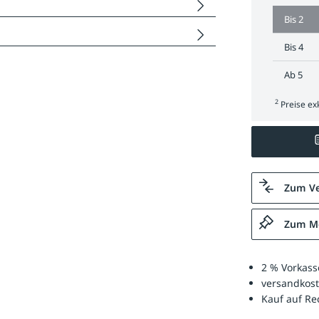
Bis
2
Bis
4
Ab
5
2
Preise exk
Zum Ve
Zum Me
2 % Vorkass
versandkost
Kauf auf R