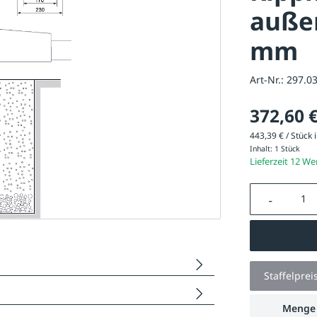
außen
mm
Art-Nr.:
297.0
372,60 
443,39 € / Stück i
Inhalt:
1 Stück
Lieferzeit 12 W
Produkt A
Staffelprei
Menge