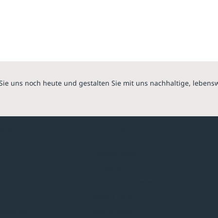
Sie uns noch heute und gestalten Sie mit uns nachhaltige, lebens
hmen
Sortiment
Überdachungen
Minigaragen
Fahrradparksysteme
Bänke & Tische
stellungen
Abfall & Ascher