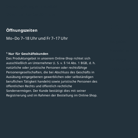
beratung@ziegler-metall.de
Oder zum Kontaktformular
Informati
Öffnungszeiten
Mo–Do 7–18 Uhr und Fr 7–17 Uhr
Ratgeber
Newsletter-An
1
Nur für Geschäftskunden
Das Produktangebot in unserem Online-Shop richtet sich
Kataloge
ausschließlich an Unternehmer (i. S. v. § 14 Abs. 1 BGB, d. h.
natürliche oder juristische Personen oder rechtsfähige
Stellenauschre
Personengesellschaften, die bei Abschluss des Geschäfts in
Ausübung eingegebenen gewerblichen oder selbständigen
beruflichen Tätigkeit handeln) sowie juristische Personen des
öffentlichen Rechts und öffentlich rechtliche
Sondervermögen. Der Kunde bestätigt dies mit seiner
Registrierung und im Rahmen der Bestellung im Online-Shop.