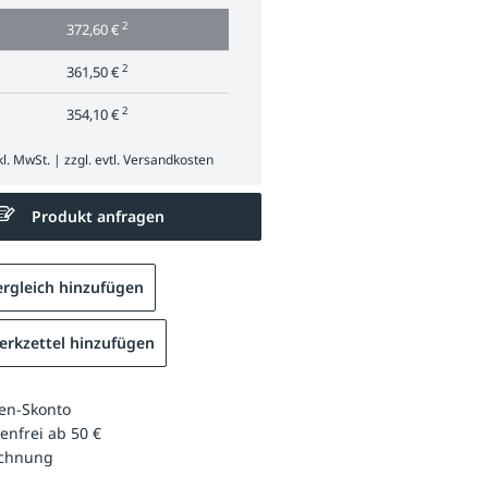
2
372,60 €
2
361,50 €
2
354,10 €
l. MwSt. | zzgl. evtl.
Versandkosten
Produkt anfragen
rgleich hinzufügen
rkzettel hinzufügen
en-Skonto
enfrei ab 50 €
echnung