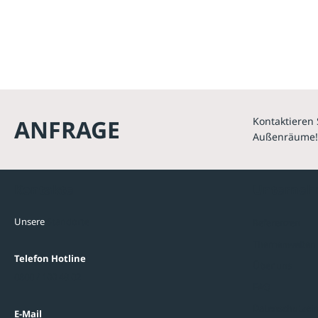
ANFRAGE
Kontaktieren 
Außenräume!
Kontakte
Unterne
Unsere
Standorte
Referenzen
Themenwelten
Telefon Hotline
Über uns
0800 / 100 49 02
FAQ
Datenschutzein
E-Mail