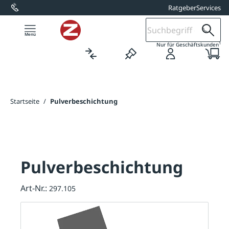
Ratgeber
Services
alt springen
1
Nur für Geschäftskunden
Startseite
/
Pulverbeschichtung
Pulverbeschichtung
Art-Nr.:
297.105