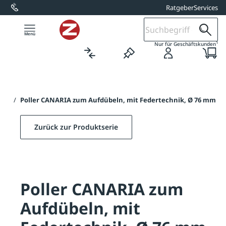
Ratgeber
Services
alt springen
1
Nur für Geschäftskunden
RIA
/
Poller CANARIA zum Aufdübeln, mit Federtechnik, Ø 76 mm
Zurück zur Produktserie
Poller CANARIA zum
Aufdübeln, mit