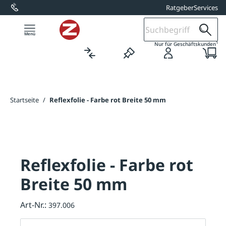
Ratgeber
Services
alt springen
1
Nur für Geschäftskunden
Startseite
/
Reflexfolie - Farbe rot Breite 50 mm
Reflexfolie - Farbe rot
Breite 50 mm
Art-Nr.:
397.006