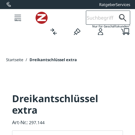
Ratgeber
Services
alt springen
1
Nur für Geschäftskunden
Startseite
/
Dreikantschlüssel extra
Dreikantschlüssel
extra
Art-Nr.:
297.144