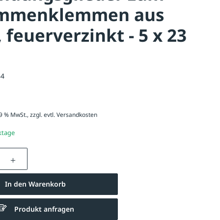
mmenklemmen aus
, feuerverzinkt - 5 x 23
84
19 % MwSt., zzgl. evtl.
Versandkosten
ktage
nzahl: Gib den gewünschten Wert ein oder be
In den Warenkorb
Produkt anfragen