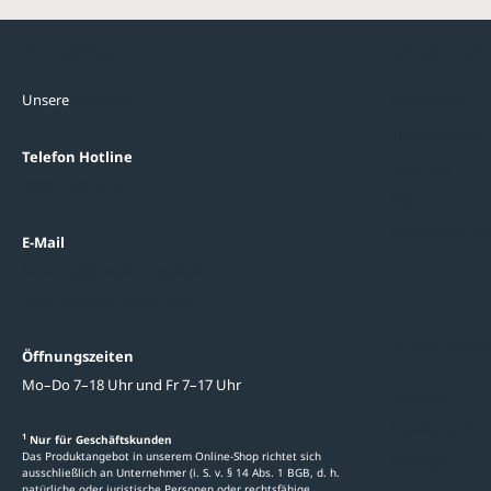
Kontakte
Unterne
Unsere
Standorte
Referenzen
Themenwelten
Telefon Hotline
Über uns
0800 / 100 49 02
FAQ
Datenschutzein
E-Mail
beratung@ziegler-metall.de
Oder zum Kontaktformular
Informati
Öffnungszeiten
Mo–Do 7–18 Uhr und Fr 7–17 Uhr
Ratgeber
Newsletter-An
1
Nur für Geschäftskunden
Das Produktangebot in unserem Online-Shop richtet sich
Kataloge
ausschließlich an Unternehmer (i. S. v. § 14 Abs. 1 BGB, d. h.
natürliche oder juristische Personen oder rechtsfähige