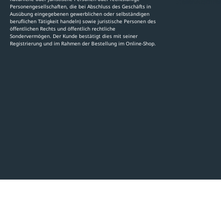
Stellenauschre
Personengesellschaften, die bei Abschluss des Geschäfts in
Ausübung eingegebenen gewerblichen oder selbständigen
beruflichen Tätigkeit handeln) sowie juristische Personen des
öffentlichen Rechts und öffentlich rechtliche
Sondervermögen. Der Kunde bestätigt dies mit seiner
Registrierung und im Rahmen der Bestellung im Online-Shop.
LinkedIn
Pinterest
Facebook
YouTube
Instagram
AGB