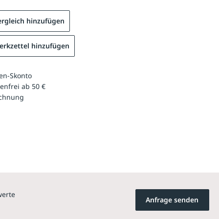
rgleich hinzufügen
rkzettel hinzufügen
en-Skonto
enfrei ab 50 €
echnung
werte
Anfrage senden