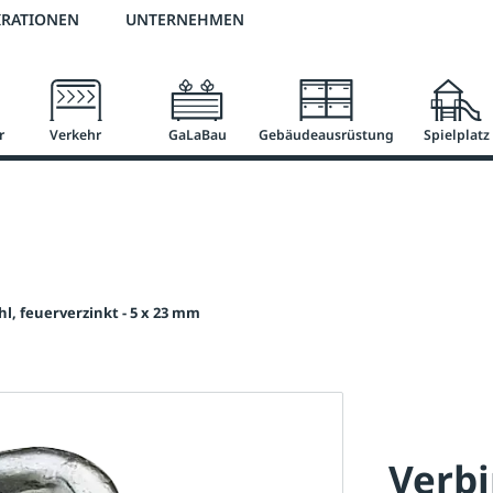
2 % Vorkassen-Skonto
versandkostenfrei ab 50 €
große Produktauswah
IRATIONEN
UNTERNEHMEN
r
Verkehr
GaLaBau
Gebäudeausrüstung
Spielplatz
 feuerverzinkt - 5 x 23 mm
Verb