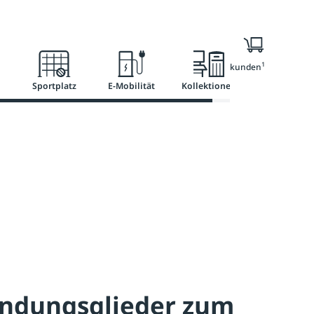
l
Ratgeber
Services
1
Nur für Geschäftskunden
Sportplatz
E-Mobilität
Kollektionen
indungsglieder zum