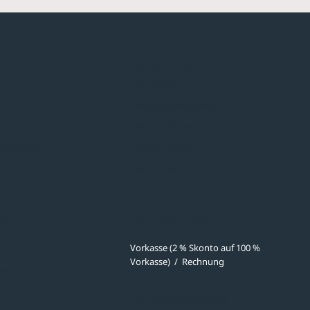
hmen
Sortiment
Überdachungen
Minigaragen
Fahrradparksysteme
Bänke & Tische
stellungen
Abfall & Ascher
Verkehrstechnik
ves
Zahlmethoden
Vorkasse (2 % Skonto auf 100 %
Vorkasse)
/
Rechnung
meldung
Versandpartner