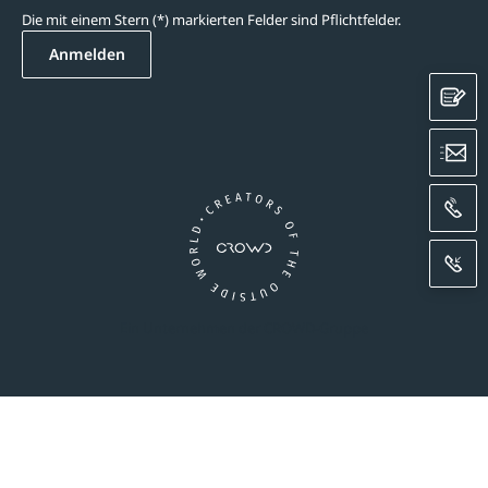
Die mit einem Stern (*) markierten Felder sind Pflichtfelder.
Anmelden
K
E
A
R
Ein Unternehmen der CROWD-Gruppe
essum