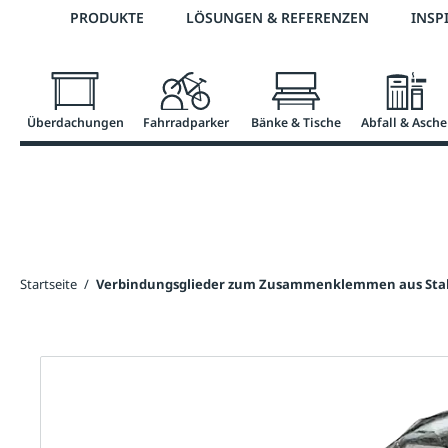
Telefon: 0800 / 100 49 02
PRODUKTE
LÖSUNGEN & REFERENZEN
INSP
springen
Zur Hauptnavigation springen
Überdachungen
Fahrradparker
Bänke & Tische
Abfall & Asche
Startseite
/
Verbindungsglieder zum Zusammenklemmen aus Stahl,