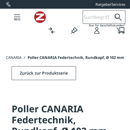
Ratgeber
Services
alt springen
1
Nur für Geschäftskunden
ller CANARIA
/
Poller CANARIA Federtechnik, Rundkopf, Ø 102 mm
Zurück zur Produktserie
Poller CANARIA
Federtechnik,