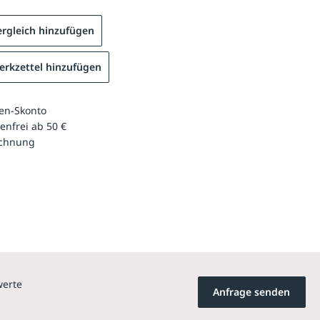
rgleich hinzufügen
rkzettel hinzufügen
en-Skonto
enfrei ab 50 €
echnung
werte
Anfrage senden