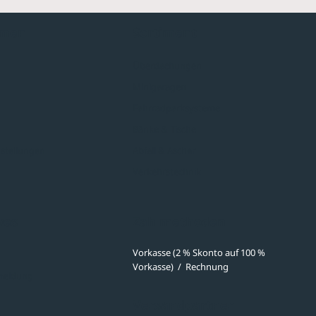
hmen
Sortiment
Überdachungen
Minigaragen
Fahrradparksysteme
Bänke & Tische
stellungen
Abfall & Ascher
Verkehrstechnik
ves
Zahlmethoden
Vorkasse (2 % Skonto auf 100 %
Vorkasse)
/
Rechnung
meldung
Versandpartner