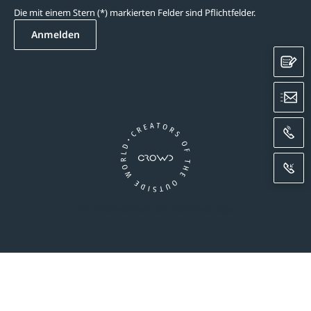
Die mit einem Stern (*) markierten Felder sind Pflichtfelder.
Anmelden
K
E
A
R
Ein Unternehmen der CROWD-Gruppe
essum