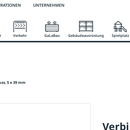
2 % Vorkassen-Skonto
versandkostenfrei ab 50 €
große Produktauswah
IRATIONEN
UNTERNEHMEN
r
Verkehr
GaLaBau
Gebäudeausrüstung
Spielplatz
ss, 5 x 39 mm
Verbi