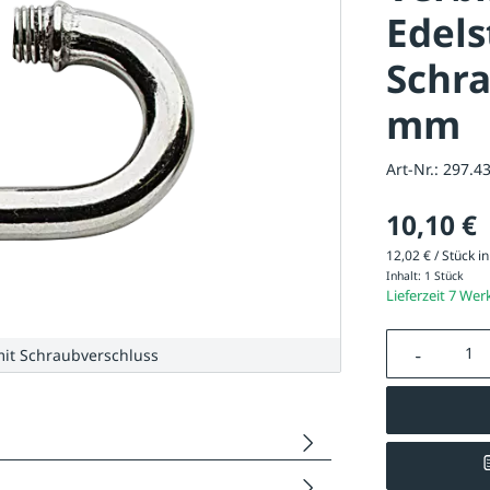
Edels
Schra
mm
Art-Nr.:
297.4
10,10 €
12,02 € / Stück in
Inhalt:
1 Stück
Lieferzeit 7 Wer
Produkt A
mit Schraubverschluss