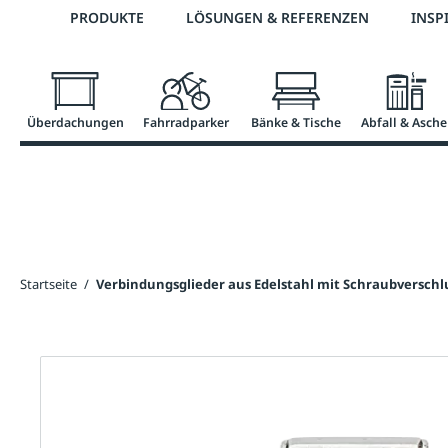
Telefon: 0800 / 100 49 02
PRODUKTE
LÖSUNGEN & REFERENZEN
INSP
springen
Zur Hauptnavigation springen
Überdachungen
Fahrradparker
Bänke & Tische
Abfall & Asche
Startseite
/
Verbindungsglieder aus Edelstahl mit Schraubverschlu