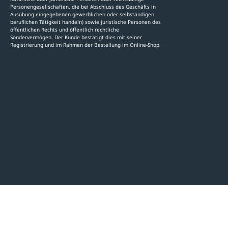
Stellenauschre
Personengesellschaften, die bei Abschluss des Geschäfts in
Ausübung eingegebenen gewerblichen oder selbständigen
beruflichen Tätigkeit handeln) sowie juristische Personen des
öffentlichen Rechts und öffentlich rechtliche
Sondervermögen. Der Kunde bestätigt dies mit seiner
Registrierung und im Rahmen der Bestellung im Online-Shop.
LinkedIn
Pinterest
Facebook
YouTube
Instagram
AGB