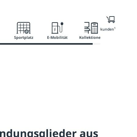
l
Ratgeber
Services
1
Nur für Geschäftskunden
Sportplatz
E-Mobilität
Kollektionen
ndungsglieder aus