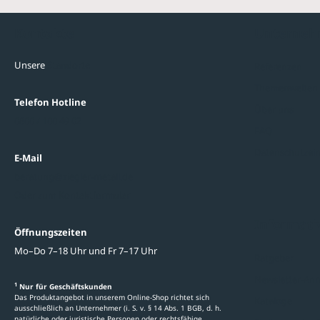
Kontakte
Unterne
Unsere
Standorte
Referenzen
Themenwelten
Telefon Hotline
Über uns
0800 / 100 49 02
FAQ
Datenschutzein
E-Mail
beratung@ziegler-metall.de
Oder zum Kontaktformular
Informati
Öffnungszeiten
Mo–Do 7–18 Uhr und Fr 7–17 Uhr
Ratgeber
Newsletter-An
1
Nur für Geschäftskunden
Das Produktangebot in unserem Online-Shop richtet sich
Kataloge
ausschließlich an Unternehmer (i. S. v. § 14 Abs. 1 BGB, d. h.
natürliche oder juristische Personen oder rechtsfähige