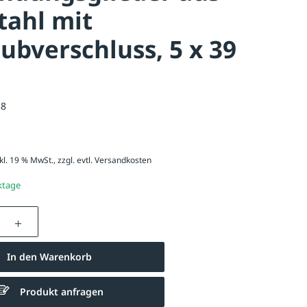
tahl mit
ubverschluss, 5 x 39
38
kl. 19 % MwSt., zzgl. evtl.
Versandkosten
ktage
nzahl: Gib den gewünschten Wert ein oder be
In den Warenkorb
Produkt anfragen