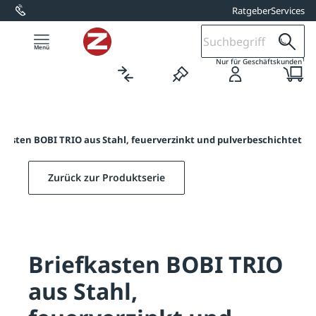
Ratgeber
Services
alt springen
1
Nur für Geschäftskunden
fkasten BOBI TRIO aus Stahl, feuerverzinkt und pulverbeschichtet
Zurück zur Produktserie
Briefkasten BOBI TRIO
aus Stahl,